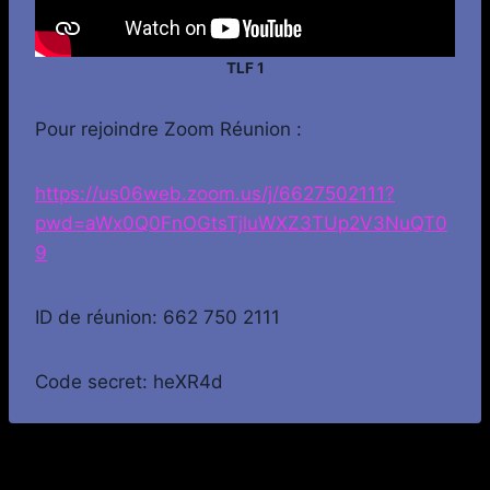
TLF 1
Pour rejoindre Zoom Réunion :
https://us06web.zoom.us/j/6627502111?
pwd=aWx0Q0FnOGtsTjluWXZ3TUp2V3NuQT0
9
ID de réunion: 662 750 2111
Code secret: heXR4d